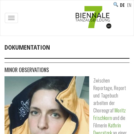
DEUTS
ENG
TOGGLE
NAVIGATION
DOKUMENTATION
Home
/
Austausch
/
Dokumentation
MINOR OBSERVATIONS
Zwischen
Reportage, Report
und Tagebuch
arbeiten der
Choreograf
Moritz
Frischkorn
und die
Filmerin
Kathrin
Dworatzek
an einer