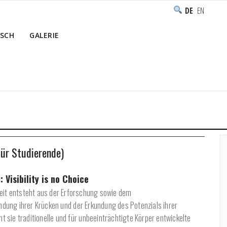
DEUTSCH
ENGLISH
SCH
GALERIE
Home
/
Programm
/
Ausbildung
ür Studierende)
 Visibility is no Choice
eit entsteht aus der Erforschung sowie dem
ung ihrer Krücken und der Erkundung des Potenzials ihrer
hnt sie traditionelle und für unbeeinträchtigte Körper entwickelte