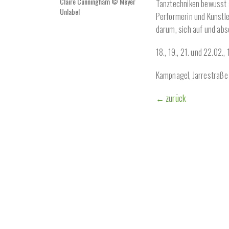
Claire Cunningham © Meyer
Tanztechniken bewusst a
Unlabel
Performerin und Künstle
darum, sich auf und abse
18., 19., 21. und 22.02.,
Kampnagel, Jarrestraß
← zurück