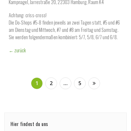
Kampnagel, Jarrestraße 20, 22303 Hamburg, Raum K4
Achtung: criss-cross!
Die Do-Shops #5-8 finden jeweils an zwei Tagen statt, #5 und #6
am Dienstag und Mittwoch, #7 und #8 am Freitag und Samstag.
Sie werden folgendermaßen kombiniert: 5/7, 5/8, 6/7 und 6/8.
← zurück
Beitragsnavigation
1
2
…
5
Hier findest du uns