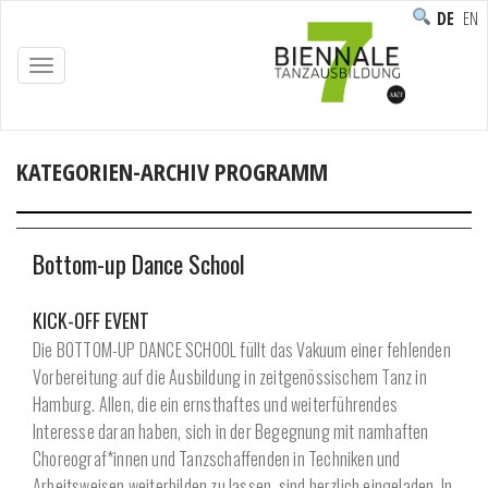
DEUTS
ENG
TOGGLE
NAVIGATION
KATEGORIEN-ARCHIV PROGRAMM
Home
/
Archive by category "Programm"
Bottom-up Dance School
KICK-OFF EVENT
Die BOTTOM-UP DANCE SCHOOL füllt das Vakuum einer fehlenden
Vorbereitung auf die Ausbildung in zeitgenössischem Tanz in
Hamburg. Allen, die ein ernsthaftes und weiterführendes
Interesse daran haben, sich in der Begegnung mit namhaften
Choreograf*innen und Tanzschaffenden in Techniken und
Arbeitsweisen weiterbilden zu lassen, sind herzlich eingeladen. In