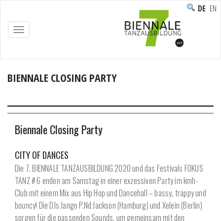
DEUTS
ENG
TOGGLE
NAVIGATION
BIENNALE CLOSING PARTY
Home
/
Programm
/
Aufführungen
/
Biennale Closing Party
Biennale Closing Party
CITY OF DANCES
Die 7. BIENNALE TANZAUSBILDUNG 2020 und das Festivals FOKUS
TANZ # 6 enden am Samstag in einer exzessiven Party im kmh-
Club mit einem Mix aus Hip Hop und Dancehall – bassy, trappy und
bouncy! Die DJs Jango P.Nd Jackson (Hamburg) und Xelein (Berlin)
sorgen für die passenden Sounds, um gemeinsam mit den