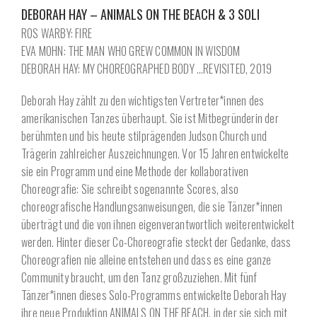
DEBORAH HAY – ANIMALS ON THE BEACH & 3 SOLI
ROS WARBY: FIRE
EVA MOHN: THE MAN WHO GREW COMMON IN WISDOM
DEBORAH HAY: MY CHOREOGRAPHED BODY …REVISITED, 2019
Deborah Hay zählt zu den wichtigsten Vertreter*innen des
amerikanischen Tanzes überhaupt. Sie ist Mitbegründerin der
berühmten und bis heute stilprägenden Judson Church und
Trägerin zahlreicher Auszeichnungen. Vor 15 Jahren entwickelte
sie ein Programm und eine Methode der kollaborativen
Choreografie: Sie schreibt sogenannte Scores, also
choreografische Handlungsanweisungen, die sie Tänzer*innen
überträgt und die von ihnen eigenverantwortlich weiterentwickelt
werden. Hinter dieser Co-Choreografie steckt der Gedanke, dass
Choreografien nie alleine entstehen und dass es eine ganze
Community braucht, um den Tanz großzuziehen. Mit fünf
Tänzer*innen dieses Solo-Programms entwickelte Deborah Hay
ihre neue Produktion ANIMALS ON THE BEACH, in der sie sich mit