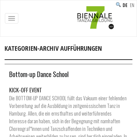
DEUTS
ENG
TOGGLE
NAVIGATION
KATEGORIEN-ARCHIV AUFFÜHRUNGEN
Home
/
Programm
Archive by category "Aufführungen"
Bottom-up Dance School
KICK-OFF EVENT
Die BOTTOM-UP DANCE SCHOOL füllt das Vakuum einer fehlenden
Vorbereitung auf die Ausbildung in zeitgenössischem Tanz in
Hamburg. Allen, die ein ernsthaftes und weiterführendes
Interesse daran haben, sich in der Begegnung mit namhaften
Choreograf*innen und Tanzschaffenden in Techniken und
Arbeitsweisen weiterbilden zu lassen, sind herzlich eingeladen. In