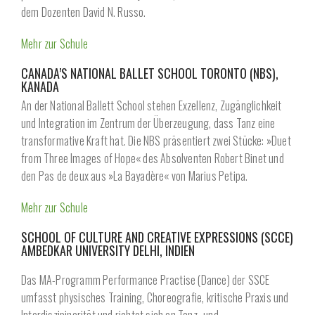
dem Dozenten David N. Russo.
Mehr zur Schule
CANADA’S NATIONAL BALLET SCHOOL TORONTO (NBS),
KANADA
An der National Ballett School stehen Exzellenz, Zugänglichkeit
und Integration im Zentrum der Überzeugung, dass Tanz eine
transformative Kraft hat. Die NBS präsentiert zwei Stücke: »Duet
from Three Images of Hope« des Absolventen Robert Binet und
den Pas de deux aus »La Bayadère« von Marius Petipa.
Mehr zur Schule
SCHOOL OF CULTURE AND CREATIVE EXPRESSIONS (SCCE)
AMBEDKAR UNIVERSITY DELHI, INDIEN
Das MA-Programm Performance Practise (Dance) der SSCE
umfasst physisches Training, Choreografie, kritische Praxis und
Interdiszipinarität und richtet sich an Tanz- und