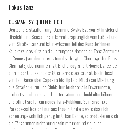
Fokus Tanz
OUSMANE SY: QUEEN BLOOD
Deutsche Erstaufführung. Ousmane Sy aka Babson ist in vielerlei
Hinsicht eine Sensation: Er kommt ursprünglich vom Fußball und
vom Straßentanz und ist inzwischen Teil des Künstler*innen-
Kollektivs, das kürzlich die Leitung des Nationalen Tanz-Zentrums
in Rennes (von dem international gefragten Choreografen Boris
Charmatz) übernommen hat. Er choreografiert House Dance, der
sich in der Clubszene der 80er Jahre etabliert hat, beeinflusst
von Tap Dance über Capoeira bis Hip Hop. Mit dieser Mischung
aus Straßenkultur und Clubkultur bricht er alle Erwartungen,
erobert gerade deshalb die internationalen Hochkulturbühnen
und öffnet sie für ein neues Tanz-Publikum. Sein Ensemble
Paradox-sal besteht nur aus Frauen. Und als wäre das nicht
schon ungewöhnlich genug im Urban Dance, so produzieren sich
die Tänzerinnen nicht nur einzeln mit ihrer individuellen