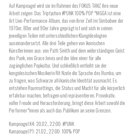
Auf Kampnagel wird sie im Rahmen des FOKUS TANZ ihre neue
Arbeit zeigen: Das Triptychon #PUNK 100% POP *N!GGA ist eine
Art Live-Performance-Album, das von ihrer Zeit im Simbabwe der
1970er, 80er und 90er Jahre geprägt ist und sich in seinen
jeweiligen Teilen mit unterschiedlichen Klangideologien
auseinandersetzt. Alle drei Teile gehen von ikonischen
Künstlerinnen aus: von Patti Smith und dem widerständigen Geist
des Punk, von Grace Jones und der Idee einer für alle
zugänglichen Popkultur. Und schließlich entleiht sie der
kongolesischen Musikerin Rit Nzele die Sprache des Rumba, um
zu fragen, was Schwarze afrikanische Identität ausmacht. Es
entstehen Raumsettings, die Status und Macht für alle körperlich
erfahrbar machen, befragen und repräsentieren. Provokativ,
voller Freude und Herausforderung, bringt diese Arbeit sowohl die
Performer*innen als auch das Publikum an seine Grenzen.
Kampnagel K4: 20.02., 22:00: #PUNK
Kampnagel P1: 21.02., 22:00: 100% POP