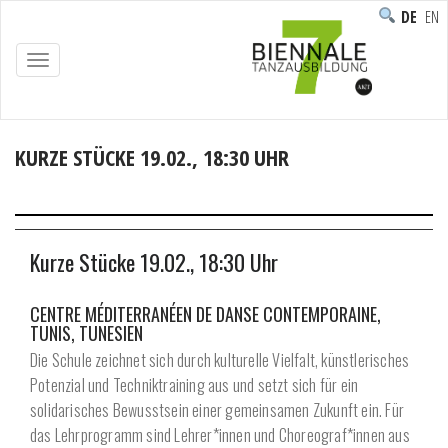
DEUTS
ENG
TOGGLE
NAVIGATION
KURZE STÜCKE 19.02., 18:30 UHR
Home
/
Programm
/
Aufführungen
/
Kurze Stücke 19.02., 18:30 Uhr
Kurze Stücke 19.02., 18:30 Uhr
CENTRE MÉDITERRANÉEN DE DANSE CONTEMPORAINE,
TUNIS, TUNESIEN
Die Schule zeichnet sich durch kulturelle Vielfalt, künstlerisches
Potenzial und Techniktraining aus und setzt sich für ein
solidarisches Bewusstsein einer gemeinsamen Zukunft ein. Für
das Lehrprogramm sind Lehrer*innen und Choreograf*innen aus