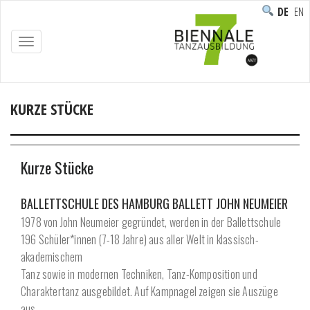
DEUTS
ENG
TOGGLE
NAVIGATION
KURZE STÜCKE
Home
/
Programm
/
Aufführungen
/
Kurze Stücke
Kurze Stücke
BALLETTSCHULE DES HAMBURG BALLETT JOHN NEUMEIER
1978 von John Neumeier gegründet, werden in der Ballettschule
196 Schüler*innen (7-18 Jahre) aus aller Welt in klassisch-
akademischem
Tanz sowie in modernen Techniken, Tanz-Komposition und
Charaktertanz ausgebildet. Auf Kampnagel zeigen sie Auszüge
aus