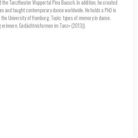
 the Tanztheater Wuppertal Pina Bausch. In addition, he created
s and taught contemporary dance worldwide. He holds a PhD in
he University of Hamburg. Topic: types of memory in dance.
 erinnern. Gedächtnisformen im Tanz« (2013)).