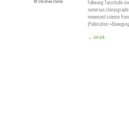
© Christian Clarke
Folkwang Tanzstudio and
numerous choreographie
movement science from t
(Publication: »Bewegung
← zurück