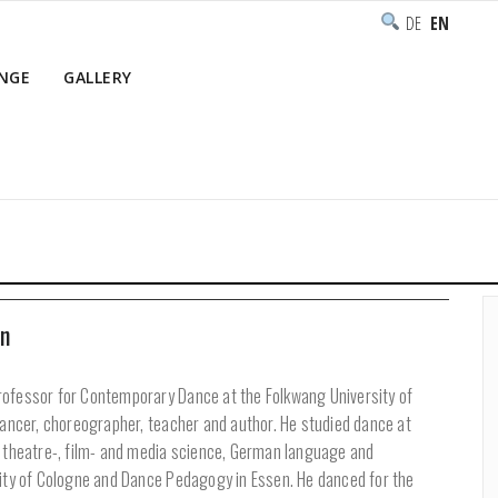
DEUTSCH
ENGLISH
NGE
GALLERY
Home
n
ofessor for Contemporary Dance at the Folkwang University of
dancer, choreographer, teacher and author. He studied dance at
, theatre-, film- and media science, German language and
sity of Cologne and Dance Pedagogy in Essen. He danced for the